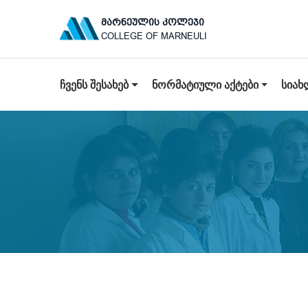
ᲛᲐᲠᲜᲔᲣᲚᲘᲡ ᲙᲝᲚᲔᲯᲘ
COLLEGE OF MARNEULI
ᲩᲕᲔᲜᲡ ᲨᲔᲡᲐᲮᲔᲑ
ᲜᲝᲠᲛᲐᲢᲘᲣᲚᲘ ᲐᲥᲢᲔᲑᲘ
ᲡᲘᲐᲮ